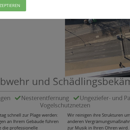
ZEPTIEREN
abwehr und Schädlingsbekä
ngen
Nesterentfernung
Ungeziefer- und P
Vogelschutznetzen
ag schnell zur Plage werden:
Wir reinigen ihre Strukturen u
ngen an Ihrem Gebäude führen
anderen Vergrämungsmaßnahme
 die professionelle
zur Musik in Ihren Ohren wird.