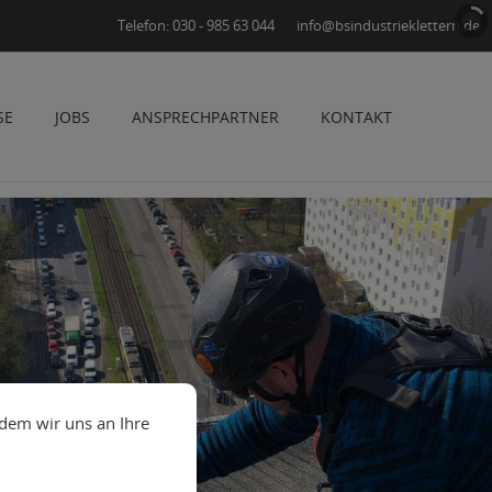
Telefon: 030 - 985 63 044
info@bsindustrieklettern.de
SE
JOBS
ANSPRECHPARTNER
KONTAKT
ndem wir uns an Ihre