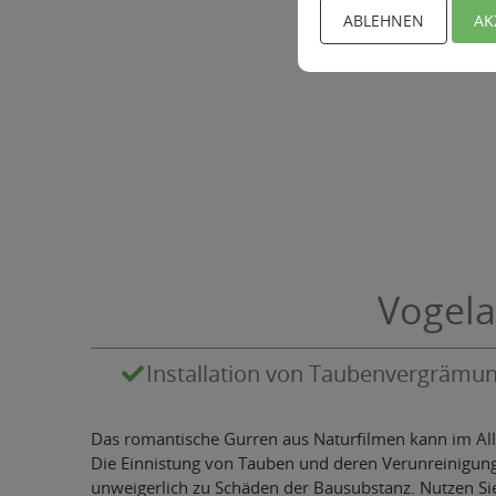
ABLEHNEN
AK
Vogel
Installation von Taubenvergrämu
Das romantische Gurren aus Naturfilmen kann im Allt
Die Einnistung von Tauben und deren Verunreinigu
unweigerlich zu Schäden der Bausubstanz. Nutzen Sie